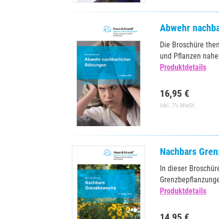
Abwehr nachba
Die Broschüre the
und Pflanzen nahe
Produktdetails
16,95 €
inkl. 7% MwSt.
Nachbars Gre
In dieser Broschü
Grenzbepflanzunge
Produktdetails
14,95 €