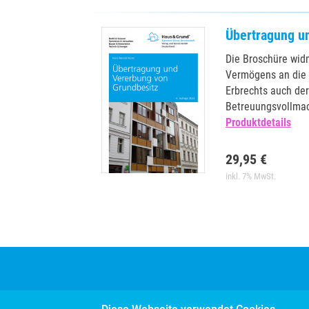
Übertragung u
Die Broschüre wid
Vermögens an die 
Erbrechts auch de
Betreuungsvollmac
Produktdetails
29,95 €
inkl. 7% MwSt.
Kontakt
Vertrag kündigen
Vertrag wider