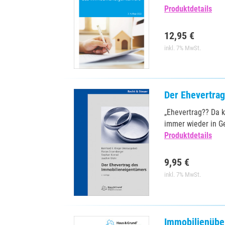
Produktdetails
12,95 €
inkl. 7% MwSt.
Der Ehevertra
„Ehevertrag?? Da k
immer wieder in G
Produktdetails
9,95 €
inkl. 7% MwSt.
Immobilienübe