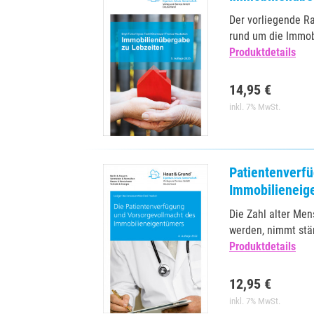
Der vorliegende R
rund um die Immob
Produktdetails
14,95 €
inkl. 7% MwSt.
Patientenverf
Immobilieneig
Die Zahl alter Men
werden, nimmt stä
Produktdetails
12,95 €
inkl. 7% MwSt.