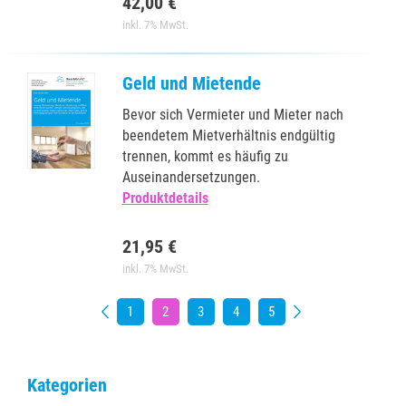
42,00 €
inkl. 7% MwSt.
Geld und Mietende
Bevor sich Vermieter und Mieter nach
beendetem Mietverhältnis endgültig
trennen, kommt es häufig zu
Auseinandersetzungen.
Produktdetails
21,95 €
inkl. 7% MwSt.
‹
1
2
3
4
5
›
Kategorien